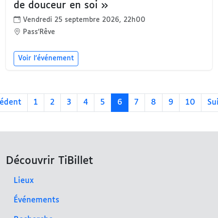
de douceur en soi »
Vendredi 25 septembre 2026, 22h00
Pass'Rêve
Voir l'événement
édent
1
2
3
4
5
6
7
8
9
10
Su
Découvrir TiBillet
Lieux
Événements