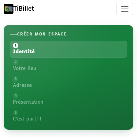
TiBillet
CRÉER MON ESPACE
1
Identité
2
Votre lieu
3
Adresse
4
Présentation
5
C'est parti !